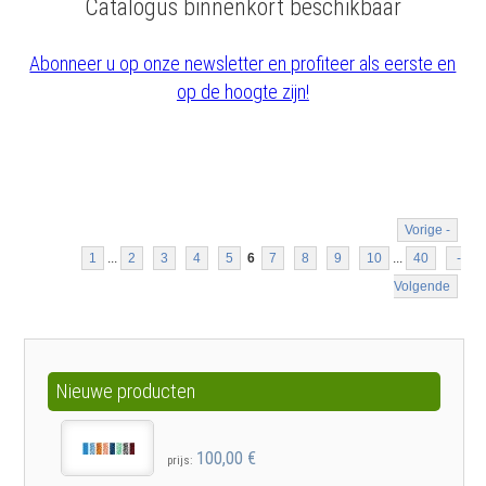
Catalogus binnenkort beschikbaar
Abonneer u op onze newsletter en profiteer als eerste en
op de hoogte zijn!
Vorige -
1
...
2
3
4
5
6
7
8
9
10
...
40
-
Volgende
Nieuwe producten
100,00 €
prijs: