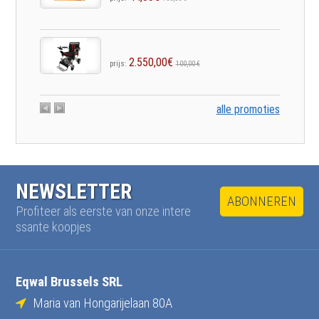
2.550,00€
prijs:
100,00 €
alle promoties
NEWSLETTER
ABONNEREN
Profiteer als eerste van onze intere
ssante koopjes
Eqwal Brussels SRL
Maria van Hongarijelaan 80A