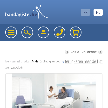
FR
NL
«
terugkeren naar de lijst
Merk van het product:
Asklé
(
Volledig aanbod
zien van Asklé
)