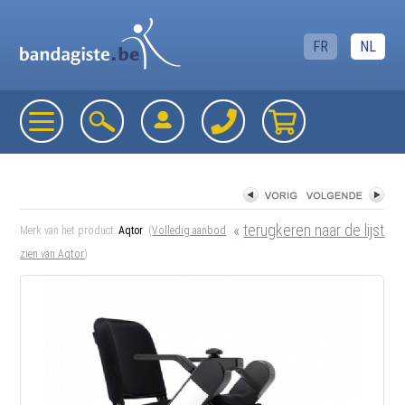
FR
NL
«
terugkeren naar de lijst
Merk van het product:
Aqtor
(
Volledig aanbod
zien van Aqtor
)